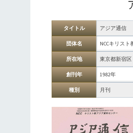
タイトル
アジア通信
団体名
NCCキリス
所在地
東京都新宿区
創刊年
1982年
種別
月刊