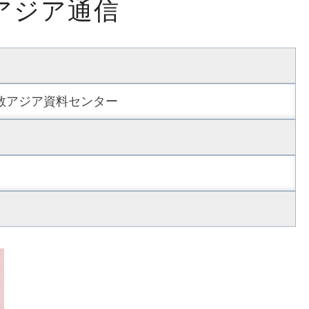
アジア通信
ジ
ア
通
信
ト教アジア資料センター