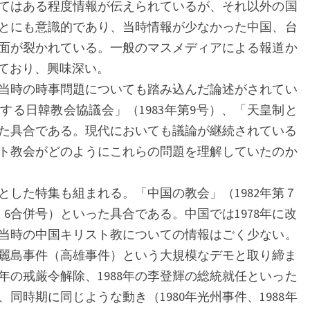
てはある程度情報が伝えられているが、それ以外の国
とにも意識的であり、当時情報が少なかった中国、台
面が裂かれている。一般のマスメディアによる報道か
ており、興味深い。
当時の時事問題についても踏み込んだ論述がされてい
する日韓教会協議会」（1983年第9号）、「天皇制と
いった具合である。現代においても議論が継続されている
ト教会がどのようにこれらの問題を理解していたのか
した特集も組まれる。「中国の教会」（1982年第７
・6合併号）といった具合である。中国では1978年に改
当時の中国キリスト教についての情報はごく少ない。
の美麗島事件（高雄事件）という大規模なデモと取り締ま
7年の戒厳令解除、1988年の李登輝の総統就任といった
同時期に同じような動き（1980年光州事件、1988年