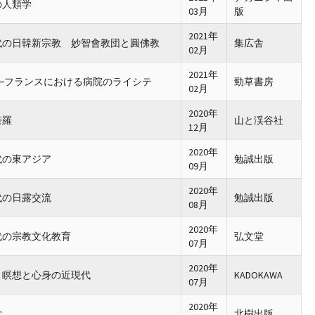
の人類学
03月
版
2021年
代の日韓新宗教 妙智會教団と圓佛教
集広舎
02月
2021年
―フランスにおける病院のライシテ
勁草書房
02月
2020年
荼羅
山と渓谷社
12月
2020年
代の東アジア
勉誠出版
09月
2020年
代の日露交流
勉誠出版
08月
2020年
代の宗教文化教育
弘文堂
07月
2020年
 瞑想と心身の近現代
KADOKAWA
07月
2020年
学
北樹出版