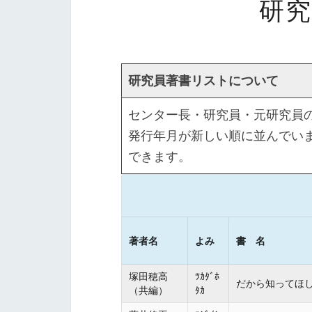
研
研究員著書リストについて
センター長・研究員・元研究員
発行年月が新しい順に並んでい
できます。
著者名
よみ
書 名
塚田穂高
ﾂｶﾀﾞﾎ
だから知ってほし
（共編）
ﾀｶ