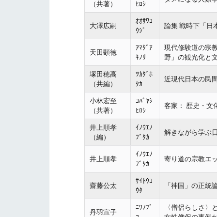
（共著）
ﾋﾛｼ
ｵｵｻﾜｺ
大澤広嗣
論集 戦時下「日
ｳｼﾞ
ｱﾏﾀﾞｱ
現代修験道の宗教
天田顕徳
ｷﾉﾘ
野」の観光化と
塚田穂高
ﾂｶﾀﾞﾎ
近現代日本の民間
（共編）
ﾀｶ
小林宏至
ｺﾊﾞﾔｼ
客家： 歴史・文
（共著）
ﾋﾛｼ
井上順孝
ｲﾉｳｴﾉ
解きながら学ぶ
（編）
ﾌﾞﾀｶ
ｲﾉｳｴﾉ
井上順孝
寄り道の宗教エ
ﾌﾞﾀｶ
ｻｲﾄｳｺ
齋藤公太
「神国」の正統
ｳﾀ
ﾆﾜﾉﾌﾞ
〈僧侶らしさ〉
丹羽宣子