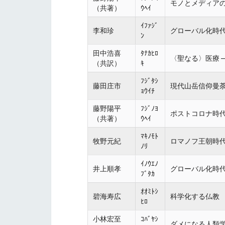
モノとメディア
（共著）
ｳﾍｲ
ｲﾌｧｼﾞ
李和珍
グローバル化時
ﾝ
田中浩喜
ﾀﾅｶﾋﾛ
〈聖なる〉医療 
（共訳）
ｷ
ﾌｼﾞﾀｼ
藤田庄市
現代山岳信仰曼
ｮｳｲﾁ
藤野陽平
ﾌｼﾞﾉﾖ
ポストコロナ時
（共著）
ｳﾍｲ
ﾏｷﾉﾓﾄ
牧野元紀
ロマノフ王朝時
ﾉﾘ
ｲﾉｳｴﾉ
井上順孝
グローバル化時
ﾌﾞﾀｶ
ｵｵﾐﾄｼ
碧海寿広
科学化する仏教
ﾋﾛ
小林宏至
ｺﾊﾞﾔｼ
ダメになる人類