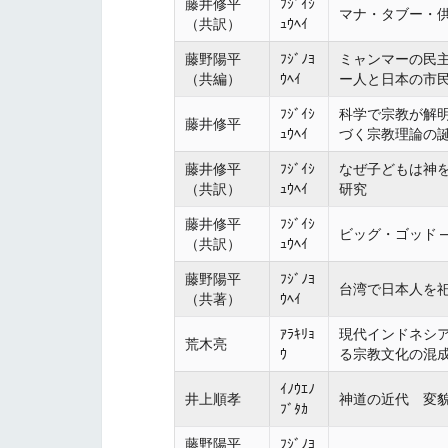
藤井修平
ﾌｼﾞｲｼ
マナ・タブー・供
（共訳）
ｭｳﾍｲ
藤野陽平
ﾌｼﾞﾉﾖ
ミャンマーの民
（共編）
ｳﾍｲ
ー人と日本の市
ﾌｼﾞｲｼ
科学で宗教が解
藤井修平
ｭｳﾍｲ
づく宗教理論の
藤井修平
ﾌｼﾞｲｼ
なぜ子どもは神を
（共訳）
ｭｳﾍｲ
研究
藤井修平
ﾌｼﾞｲｼ
ビッグ・ゴッド 
（共訳）
ｭｳﾍｲ
藤野陽平
ﾌｼﾞﾉﾖ
台湾で日本人を祀
（共著）
ｳﾍｲ
ｱﾗｷﾘｮ
現代インドネシア
荒木亮
ｳ
る宗教文化の混
ｲﾉｳｴﾉ
井上順孝
神道の近代 変
ﾌﾞﾀｶ
藤野陽平
ﾌｼﾞﾉﾖ