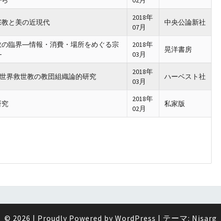
から
02月
2018年
宗教と美の近現代
中央公論新社
07月
教の臨界―情報・消費・場所をめぐる宗
2018年
晃洋書房
―
03月
2018年
─世界救世教の教団組織論的研究
ハーベスト社
03月
2018年
研究
私家版
02月
© 2026
|
Proudly Powered by
WordPress
|
テーマ:
Nisarg