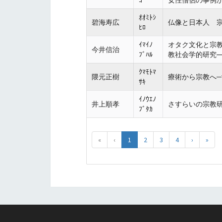
ｺ
女性僧侶の事例
ｵｵﾐﾄｼ
碧海寿広
仏像と日本人 
ﾋﾛ
ｲﾏｲﾉ
オタク文化と宗
今井信治
ﾌﾞﾊﾙ
教社会学的研究
ｸﾏﾓﾄﾏ
隈元正樹
療術から宗教へ
ｻｷ
ｲﾉｳｴﾉ
井上順孝
さすらいの宗教
ﾌﾞﾀｶ
«
‹
1
2
3
4
›
»