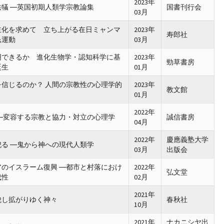
2023年
犠 ―英国初期人類学宗教論集
国書刊行会
03月
主化を求めて 立ち上がる在日ミャンマ
2023年
寿郎社
民運動
03月
明できるか 進化生物学・認知科学に基
2023年
勁草書房
誕生
01月
信じるのか？ 人間の宗教性の心理学的
2023年
教文館
01月
2022年
―変容する宗教と協力・対立の心理学
誠信書房
04月
2022年
慶應義塾大学
る ―鬼から神への現代人類学
03月
出版会
のイスラーム復興 ―都市と村落におけ
2022年
弘文堂
成性
02月
2021年
貌し拡がりゆく神々
春秋社
10月
2021年
ナカニシヤ出