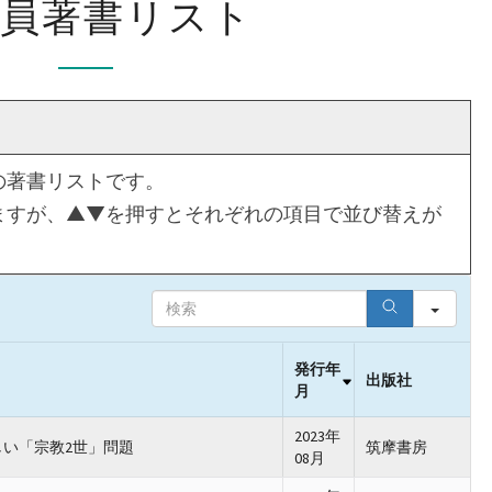
究員著書リスト
究
員
著
書
リ
の著書リストです。
ス
ますが、▲▼を押すとそれぞれの項目で並び替えが
ト
S
e
a
r
発行年
出版社
c
月
h
2023年
い「宗教2世」問題
筑摩書房
08月