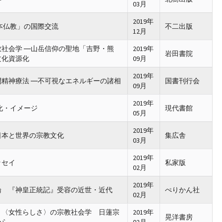
03月
2019年
本仏教」の国際交流
不二出版
12月
社会学 ―山岳信仰の聖地「吉野・熊
2019年
岩田書院
文化資源化
09月
2019年
精神療法 ―不可視なエネルギーの諸相
国書刊行会
09月
2019年
化・イメージ
現代書館
05月
2019年
日本と世界の宗教文化
集広舎
03月
2019年
ッセイ
私家版
02月
2019年
論 『神皇正統記』受容の近世・近代
ぺりかん社
02月
と〈女性らしさ〉の宗教社会学 日蓮宗
2019年
晃洋書房