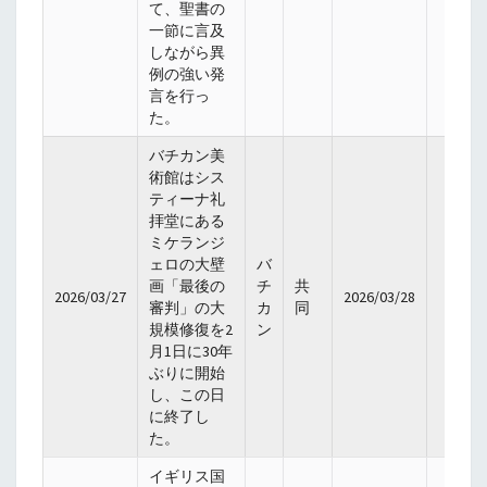
て、聖書の
一節に言及
しながら異
例の強い発
言を行っ
た。
バチカン美
術館はシス
ティーナ礼
拝堂にある
ミケランジ
ェロの大壁
バ
画「最後の
チ
共
2026/03/27
2026/03/28
審判」の大
カ
同
規模修復を2
ン
月1日に30年
ぶりに開始
し、この日
に終了し
た。
イギリス国