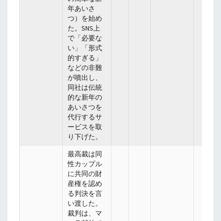
年あいさ
つ）を始め
た。SNS上
で「必要な
い」「形式
的すぎる」
などの非難
が噴出し、
同社は伝統
的な新年の
あいさつを
代行するサ
ービスを取
り下げた。
最高裁は同
性カップル
に共同の財
産権を認め
る判決を言
い渡した。
裁判は、マ