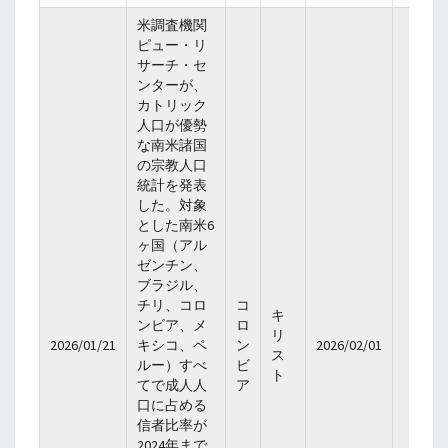
米調査機関
ピュー・リ
サーチ・セ
ンターが、
カトリック
人口が優勢
な南米諸国
の宗教人口
統計を発表
した。対象
とした南米6
ヶ国（アル
ゼンチン、
ブラジル、
チリ、コロ
コ
キ
ンビア、メ
ロ
リ
2026/01/21
キシコ、ペ
ン
2026/02/01
ス
ルー）すべ
ビ
ト
てで成人人
ア
口に占める
信者比率が
2024年まで