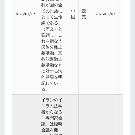
我が国の全
ての民族に
中
読
2026/03/12
2026/03/07
とって生命
国
売
線である」
（序文）と
強調し、こ
れを損なう
民族分離主
義活動、宗
教的過激主
義活動など
に対する法
的処罰を明
記してい
る。
イランのイ
スラム法学
者からなる
「専門家会
議」は臨時
会議を開