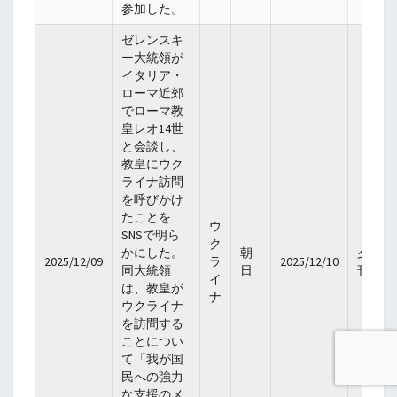
参加した。
ゼレンスキ
ー大統領が
イタリア・
ローマ近郊
でローマ教
皇レオ14世
と会談し、
教皇にウク
ライナ訪問
を呼びかけ
たことを
ウ
SNSで明ら
ク
かにした。
朝
夕
2025/12/09
ラ
2025/12/10
同大統領
日
刊
イ
は、教皇が
ナ
ウクライナ
を訪問する
ことについ
て「我が国
民への強力
な支援のメ