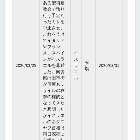
ある聖墳墓
教会で執り
行う予定だ
ったミサを
中止させ、
これをうけ
てイタリア
やフラン
ス、スペイ
イ
ンがイスラ
ス
赤
2026/03/29
エルを非難
ラ
2026/03/31
旗
した。同警
エ
察は旧市街
ル
が何度もミ
サイルの攻
撃の標的と
なってきた
と釈明した
がイスラエ
ルのネタニ
ヤフ首相は
同日深夜に