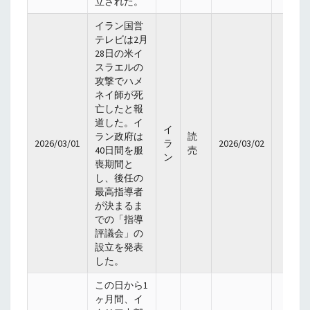
立された。
イラン国営
テレビは2月
28日の米イ
スラエルの
攻撃でハメ
ネイ師が死
亡したと報
道した。イ
イ
ラン政府は
読
2026/03/01
ラ
2026/03/02
40日間を服
売
ン
喪期間と
し、後任の
最高指導者
が決まるま
での「指導
評議会」の
設立を発表
した。
この日から1
ヶ月間、イ