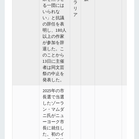
ラ
る一団には
リ
いられな
ア
い」と抗議
の辞任を表
明し、180人
以上の作家
が参加を辞
退した。こ
のことから
13日に主催
者は同文芸
祭の中止を
発表した。
2025年の市
長選で当選
したゾーラ
ン・マムダ
ニ氏がニュ
ーヨーク市
長に就任し
た。初のイ