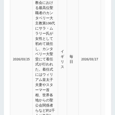
教会におけ
る最高位聖
職者のカン
タベリー大
主教第106代
にサラ・ム
ラリー氏が
女性として
初めて就任
し、カンタ
イ
ベリー大聖
ギ
毎
2026/03/25
堂にて着任
2026/03/27
リ
日
式が行われ
ス
た。着任式
にはウィリ
アム皇太子
夫妻やスタ
ーマー首
相、世界各
地からの聖
公会関係者
らなど約2千