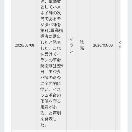
き、後継者
としてハメ
ネイ師の次
男であるモ
ジタバ師を
第3代最高指
導者に選出
イ
したと発表
読
夕
2026/03/08
ラ
2026/03/09
した。これ
売
刊
ン
を受けてイ
ランの革命
防衛隊は翌9
日「モジタ
バ師の命令
に全面的に
従い、イス
ラム革命の
価値を守る
用意があ
る」と声明
を発表し
た。