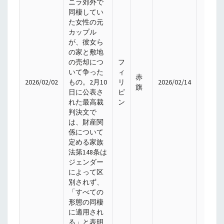
ニラ郊外で
同棲してい
た女性の元
カップル
が、彼女ら
の家と敷地
の売却につ
フ
いて争った
ィ
赤
2026/02/02
もの。2月10
リ
2026/02/14
旗
日に公表さ
ピ
れた最高裁
ン
判決文で
は、財産関
係について
定める家族
法第148条は
ジェンダー
によって区
別されず、
「すべての
形態の同棲
に適用され
る」と表明