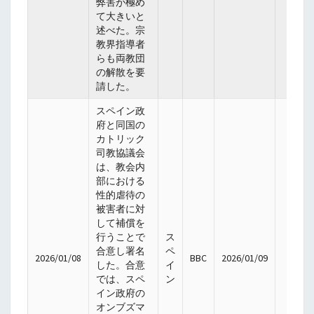
弊害が極め
て大きいと
述べた。宗
教界指導者
らも両教団
の解散を要
請した。
スペイン政
府と同国の
カトリック
司教協議会
は、教会内
部における
性的虐待の
被害者に対
して補償を
行うことで
ス
合意し署名
ペ
2026/01/08
BBC
2026/01/09
した。合意
イ
では、スペ
ン
イン政府の
オンブズマ