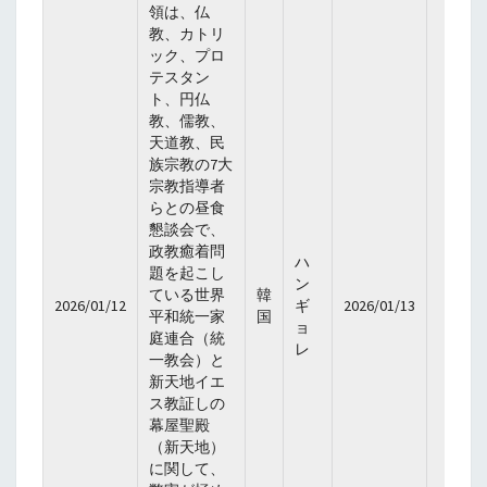
領は、仏
教、カトリ
ック、プロ
テスタン
ト、円仏
教、儒教、
天道教、民
族宗教の7大
宗教指導者
らとの昼食
懇談会で、
政教癒着問
ハ
題を起こし
ン
ている世界
韓
2026/01/12
ギ
2026/01/13
平和統一家
国
ョ
庭連合（統
レ
一教会）と
新天地イエ
ス教証しの
幕屋聖殿
（新天地）
に関して、