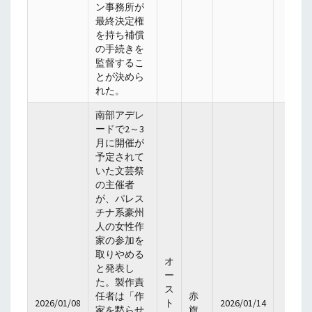
ン事務所が
最終決定権
を持ち補償
の手続きを
監督するこ
とが決めら
れた。
南部アデレ
ードで2～3
月に開催が
予定されて
いた文芸祭
の主催者
が、パレス
チナ系豪州
人の女性作
家の参加を
取りやめる
オ
と発表し
ー
た。製作責
ス
任者は「作
赤
2026/01/08
ト
2026/01/14
家を黙らせ
旗