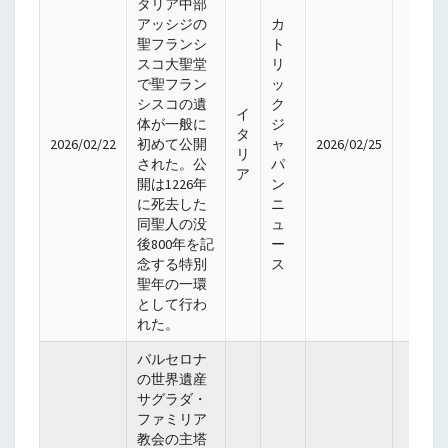
タリア中部
アッシジの
カ
聖フランシ
ト
スコ大聖堂
リ
で聖フラン
ッ
シスコの遺
ク
イ
体が一般に
ジ
タ
2026/02/22
初めて公開
ャ
2026/02/25
リ
された。公
パ
ア
開は1226年
ン
に死去した
ニ
同聖人の没
ュ
後800年を記
ー
念する特別
ス
聖年の一環
として行わ
れた。
バルセロナ
の世界遺産
サグラダ・
ファミリア
教会の主塔