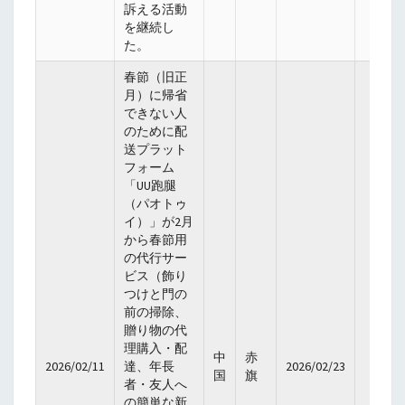
訴える活動
を継続し
た。
春節（旧正
月）に帰省
できない人
のために配
送プラット
フォーム
「UU跑腿
（パオトゥ
イ）」が2月
から春節用
の代行サー
ビス（飾り
つけと門の
前の掃除、
贈り物の代
理購入・配
中
赤
2026/02/11
達、年長
2026/02/23
国
旗
者・友人へ
の簡単な新