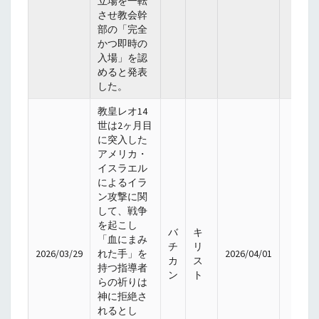
立場を一転
させ教会幹
部の「完全
かつ即時の
入場」を認
めると発表
した。
教皇レオ14
世は2ヶ月目
に突入した
アメリカ・
イスラエル
によるイラ
ン攻撃に関
して、戦争
を起こし
バ
キ
「血にまみ
チ
リ
2026/03/29
れた手」を
2026/04/01
カ
ス
持つ指導者
ン
ト
らの祈りは
神に拒絶さ
れるとし