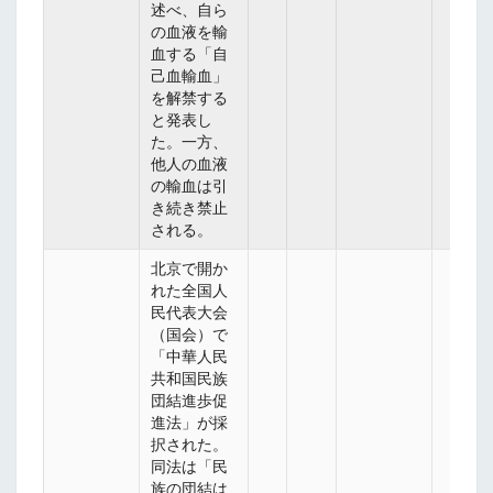
述べ、自ら
の血液を輸
血する「自
己血輸血」
を解禁する
と発表し
た。一方、
他人の血液
の輸血は引
き続き禁止
される。
北京で開か
れた全国人
民代表大会
（国会）で
「中華人民
共和国民族
団結進歩促
進法」が採
択された。
同法は「民
族の団結は