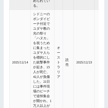
められてい
る。
シドニーの
ボンダイビ
ーチ付近で
ユダヤ教の
光の祭り
「ハヌカ」
を祝うため
に集まった
オ
ユダヤ人ら
ー
を標的にし
ス
読
2025/12/14
た銃撃事件
ト
2025/12/23
売
が起き、15
ラ
人が死亡、
リ
42人が負傷
ア
した。21日
には事件現
場のビーチ
で追悼集会
が開かれ、1
万人以上が