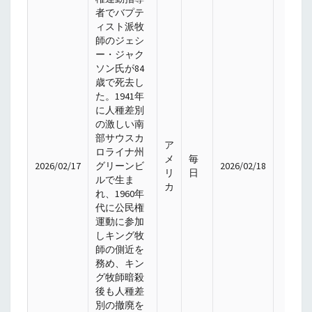
者でバプテ
ィスト派牧
師のジェシ
ー・ジャク
ソン氏が84
歳で死去し
た。1941年
に人種差別
の激しい南
部サウスカ
ア
ロライナ州
メ
毎
2026/02/17
グリーンビ
2026/02/18
リ
日
ルで生ま
カ
れ、1960年
代に公民権
運動に参加
しキング牧
師の側近を
務め、キン
グ牧師暗殺
後も人種差
別の撤廃を