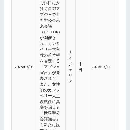
3月6日にか
けて首都ア
ブジャで世
界聖公会未
来会議
（GAFCON）
が開催さ
れ、カンタ
ベリー大主
ナ
教の首位権
イ
を否定する
ジ
中
2026/03/03
「アブジャ
2026/03/11
ェ
外
宣言」が発
リ
表された。
ア
また、女性
初のカンタ
ベリー大主
教就任に異
議を唱える
「世界聖公
会評議会」
も新たに設