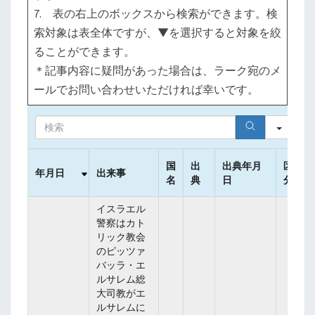
7. 表の右上のボックスから検索ができます。検
索対象は表全体ですが、▼を選択すると対象を絞
ることができます。
＊記事内容に疑問があった場合は、ラーク宛のメ
ールでお問い合わせいただければ幸いです。
S
e
a
r
国
出
出典年月
区
年月日
出来事
c
名
典
日
分
h
イスラエル
警察はカト
リック教会
のピッツァ
バッラ・エ
ルサレム総
大司教がエ
ルサレムに