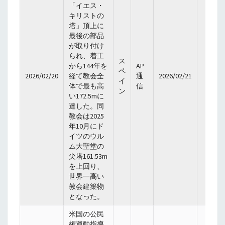
「イエス・
キリストの
塔」頂上に
最後の部品
が取り付け
られ、着工
ス
から144年を
AP
ペ
2026/02/20
経て教会全
通
2026/02/21
イ
体で最も高
信
ン
い172.5mに
達した。同
教会は2025
年10月にド
イツのウル
ム大聖堂の
尖塔161.53m
を上回り、
世界一高い
教会建築物
となった。
米国の公民
権運動指導