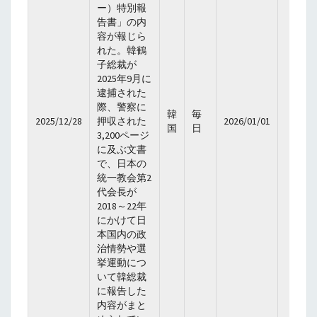
ー）特別報
告書」の内
容が報じら
れた。韓鶴
子総裁が
2025年9月に
逮捕された
際、警察に
韓
毎
2025/12/28
押収された
2026/01/01
国
日
3,200ページ
に及ぶ文書
で、日本の
統一教会第2
代会長が
2018～22年
にかけて日
本国内の政
治情勢や選
挙運動につ
いて韓総裁
に報告した
内容がまと