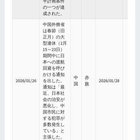
平計画条件
の一つが達
成された。
中国外務省
は春節（旧
正月）の大
型連休（2月
15～23日）
期間中に日
本への渡航
回避を呼び
かける通知
中
赤
2026/01/26
を出した。
2026/01/28
国
旗
通知は「最
近、日本社
会の治安が
悪化し、中
国市民に対
する犯罪が
多数発生し
ている」と
主張した。