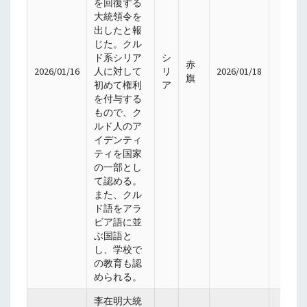
を回復する
大統領令を
出したと報
じた。クル
ド系シリア
シ
赤
2026/01/16
人に対して
リ
2026/01/18
旗
初めて権利
ア
を付与する
もので、ク
ルド人のア
イデンティ
ティを国家
の一部とし
て認める。
また、クル
ド語をアラ
ビア語に並
ぶ国語と
し、学校で
の教育も認
められる。
李在明大統