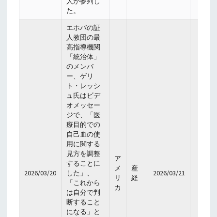
人が参列し
た。
エホバの証
人教団の最
高指導機関
「統治体」
のメンバ
ー、ゲリ
ト・レッシ
ュ氏はビデ
オメッセー
ジで、「医
療目的での
自己血の使
用に関する
見方を調整
ア
することに
メ
産
2026/03/20
した」、
2026/03/21
リ
経
「これから
カ
は自分で判
断すること
になる」と