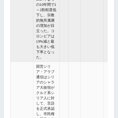
の10年間で1
～2割程度低
下し、宗教
的無所属層
の増加が目
立った。コ
ロンビアは
19%減と最
も大きい低
下率となっ
た。
国営シリ
ア・アラブ
通信はシリ
アのシャラ
ア大統領が
クルド系シ
リア人に対
して、言語
を正式承認
し、市民権