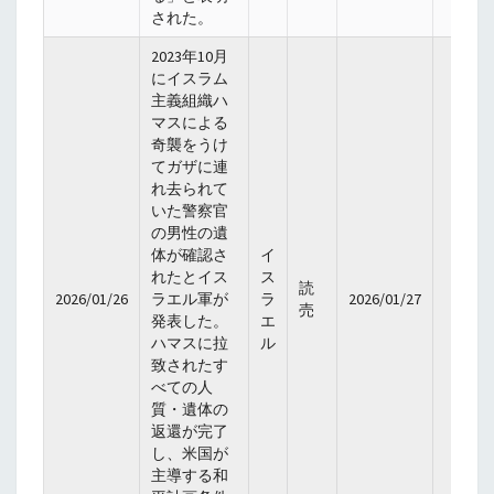
された。
2023年10月
にイスラム
主義組織ハ
マスによる
奇襲をうけ
てガザに連
れ去られて
いた警察官
の男性の遺
体が確認さ
イ
れたとイス
ス
読
2026/01/26
ラエル軍が
ラ
2026/01/27
売
発表した。
エ
ハマスに拉
ル
致されたす
べての人
質・遺体の
返還が完了
し、米国が
主導する和