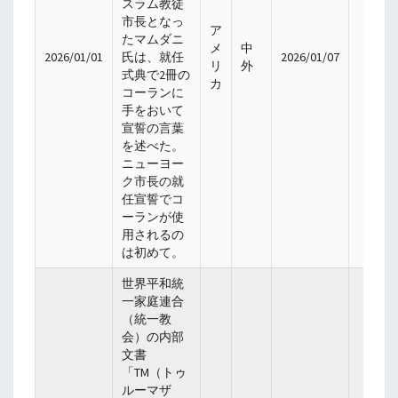
スラム教徒
市長となっ
ア
たマムダニ
メ
中
2026/01/01
氏は、就任
2026/01/07
リ
外
式典で2冊の
カ
コーランに
手をおいて
宣誓の言葉
を述べた。
ニューヨー
ク市長の就
任宣誓でコ
ーランが使
用されるの
は初めて。
世界平和統
一家庭連合
（統一教
会）の内部
文書
「TM（トゥ
ルーマザ