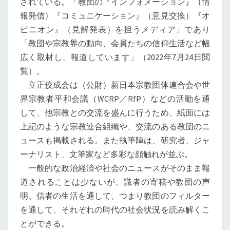
されている。「教団の『インフォメーション』（情
報発信）『コミュニケーション』（意見交換）『オ
ピニオン』（見解発表）を担うメディア」であり
「教団や宗教界の動向、会員たちの信仰生活など幅
広く取材し、報道しています」（2022年7月24日閲
覧）。
立正佼成会は（公財）新日本宗教団体連合会や世
界宗教者平和会議（WCRP／RfP）などの活動を通
して、他宗教との交流を盛んに行うため、紙面には
上記のような宗教連合組織や、交流のある教団のニ
ュースも掲載される。また執筆陣は、研究者、ジャ
ーナリスト、文筆家など多彩な顔触れが並ぶ。
一般的な政治経済や社会のニュースがそのまま報
道されることは少ないが、識者の寄稿や教団の声
明、信者の生活を通して、つまり教団のフィルター
を通して、それぞれの時代の社会状況を読み解くこ
とができる。