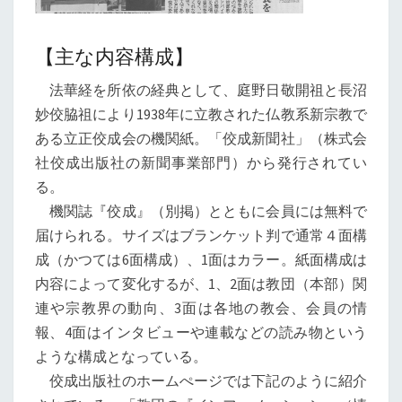
【主な内容構成】
法華経を所依の経典として、庭野日敬開祖と長沼
妙佼脇祖により1938年に立教された仏教系新宗教で
ある立正佼成会の機関紙。「佼成新聞社」（株式会
社佼成出版社の新聞事業部門）から発行されてい
る。
機関誌『佼成』（別掲）とともに会員には無料で
届けられる。サイズはブランケット判で通常４面構
成（かつては6面構成）、1面はカラー。紙面構成は
内容によって変化するが、1、2面は教団（本部）関
連や宗教界の動向、3面は各地の教会、会員の情
報、4面はインタビューや連載などの読み物という
ような構成となっている。
佼成出版社のホームぺージでは下記のように紹介