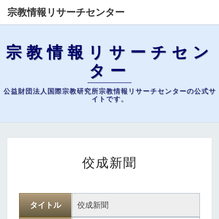
宗教情報リサーチセンター
宗教情報リサーチセン
ター
公益財団法人国際宗教研究所宗教情報リサーチセンターの公式サ
イトです。
佼
佼成新聞
成
新
聞
タイトル
佼成新聞