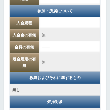
参加・所属について
入会規程
――
入会金の有無
無
会費の有無
――
退会規定の有
無
無
教典およびそれに準ずるもの
無し
崇拝対象