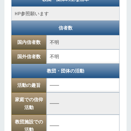
HP参照願います
信者数
国内信者数
不明
国外信者数
不明
教団・団体の活動
活動の趣旨
――
家庭での信仰
――
活動
教団施設での
――
活動