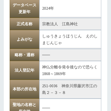
データベース
神
2024年
更新年
社
正式名称
宗教法人 江島神社
しゅうきょうほうじん えのし
よみがな
まじんじゃ
略称・通称
――
神仏分離令発令後なので恐らく
法人登記年
1868～1869年
251-0036 神奈川県藤沢市江の
本部の所在地
島２－３－８
聖地の名称と
――