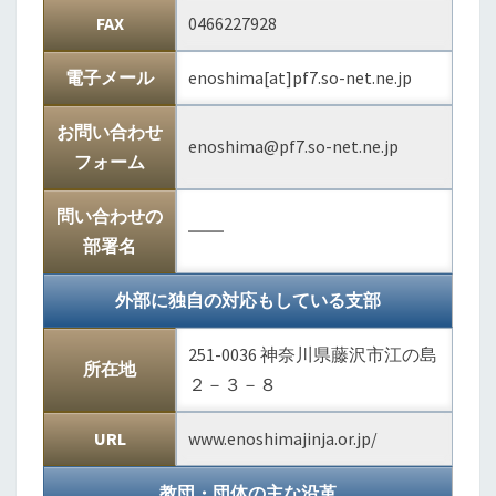
FAX
0466227928
電子メール
enoshima[at]pf7.so-net.ne.jp
お問い合わせ
enoshima@pf7.so-net.ne.jp
フォーム
問い合わせの
――
部署名
外部に独自の対応もしている支部
251-0036 神奈川県藤沢市江の島
所在地
２－３－８
URL
www.enoshimajinja.or.jp/
教団・団体の主な沿革