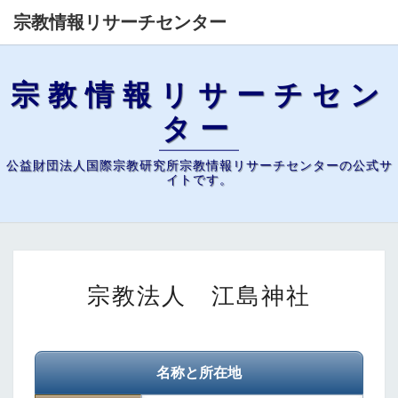
宗教情報リサーチセンター
宗教情報リサーチセン
ター
公益財団法人国際宗教研究所宗教情報リサーチセンターの公式サ
イトです。
宗
宗教法人 江島神社
教
法
人
江
名称と所在地
島