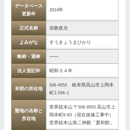
データベース
2024年
更新年
正式名称
崇教眞光
よみがな
すうきょうまひかり
略称・通称
――
法人登記年
昭和３４年
506-0055 岐阜県高山市上岡本
本部の所在地
町2-596-1
世界総本山 〒506-0055 高山市上
聖地の名称と
岡本町6‐83（現在改修工事中）
所在地
世界総本山第二神殿「愛和館」