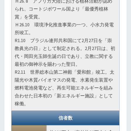
Ｈ26. 8 アフリカ大陸における植林活動が認め
られ、コートジボワール国より「最優秀植林
賞」を受賞。
Ｈ26.10 環境浄化推進事業の一つ、小水力発電
所竣工。
R1.10 ブラジル連邦共和国にて2月27日を「崇
教眞光の日」として制定される。2月27日は、初
代・岡田光玉師生誕の日であり、立教に関する
最初の御神示を賜わった聖日。
R2.11 世界総本山第二神殿「愛和館」竣工。太
陽光や木質バイオマスの発電、水素発生装置や
燃料電池発電など、再生可能エネルギーを組み
合わせた日本初の「新エネルギー施設」として
稼働。
信者数