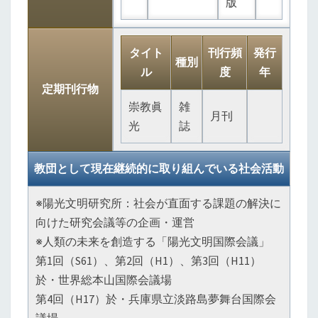
版
タイト
刊行頻
発行
種別
ル
度
年
定期刊行物
崇教眞
雑
月刊
光
誌
教団として現在継続的に取り組んでいる社会活動
※陽光文明研究所：社会が直面する課題の解決に
向けた研究会議等の企画・運営
※人類の未来を創造する「陽光文明国際会議」
第1回（S61）、第2回（H1）、第3回（H11）
於・世界総本山国際会議場
第4回（H17）於・兵庫県立淡路島夢舞台国際会