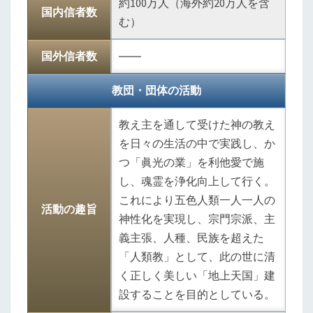
約100万人（海外約20万人を含
国内信者数
む）
国外信者数
――
教団・団体の活動
教え主を通して受けた神の教え
を日々の生活の中で実践し、か
つ「眞光の業」を利他愛で施
し、魂霊を浄化向上して行く。
これにより五色人類一人一人の
活動の趣旨
神性化を実現し、宗門宗派、主
義主張、人種、民族を超えた
「人類教」として、此の世に清
く正しく美しい「地上天国」建
設することを目的としている。