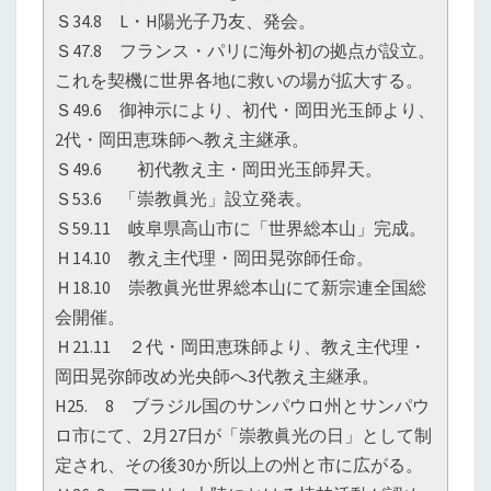
Ｓ34.8 L・H陽光子乃友、発会。
Ｓ47.8 フランス・パリに海外初の拠点が設立。
これを契機に世界各地に救いの場が拡大する。
Ｓ49.6 御神示により、初代・岡田光玉師より、
2代・岡田恵珠師へ教え主継承。
Ｓ49.6 初代教え主・岡田光玉師昇天。
Ｓ53.6 「崇教眞光」設立発表。
Ｓ59.11 岐阜県高山市に「世界総本山」完成。
Ｈ14.10 教え主代理・岡田晃弥師任命。
Ｈ18.10 崇教眞光世界総本山にて新宗連全国総
会開催。
Ｈ21.11 ２代・岡田恵珠師より、教え主代理・
岡田晃弥師改め光央師へ3代教え主継承。
H25. 8 ブラジル国のサンパウロ州とサンパウ
ロ市にて、2月27日が「崇教眞光の日」として制
定され、その後30か所以上の州と市に広がる。