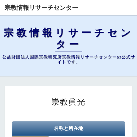
宗教情報リサーチセンター
宗教情報リサーチセン
ター
公益財団法人国際宗教研究所宗教情報リサーチセンターの公式サ
イトです。
崇
崇教眞光
教
眞
光
名称と所在地