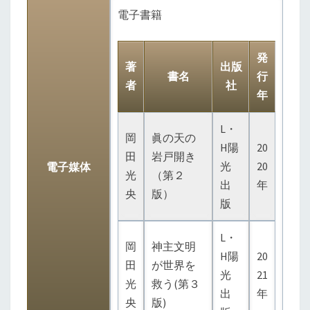
電子書籍
発
著
出版
書名
行
者
社
年
L・
岡
眞の天の
H陽
20
田
岩戸開き
光
20
電子媒体
光
（第２
出
年
央
版）
版
L・
岡
神主文明
H陽
20
田
が世界を
光
21
光
救う(第３
出
年
央
版)