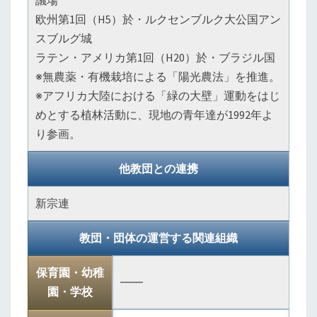
議場
欧州第1回（H5）於・ルクセンブルク大公国アン
スブルグ城
ラテン・アメリカ第1回（H20）於・ブラジル国
※無農薬・有機栽培による「陽光農法」を推進。
※アフリカ大陸における「緑の大壁」運動をはじ
めとする植林活動に、現地の青年達が1992年よ
り参画。
他教団との連携
新宗連
教団・団体の運営する関連組織
保育園・幼稚
――
園・学校