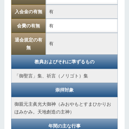
入会金の有無
有
会費の有無
有
退会規定の有
有
無
教典およびそれに準ずるもの
「御聖言」集、祈言（ノリゴト）集
崇拝対象
御親元主眞光大御神（みおやもとすまひかりお
ほみかみ。天地創造の主神）
年間の主な行事