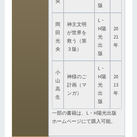
央
版
L・
岡
神主文明
H陽
20
田
が世界を
光
21
光
救う（第
出
年
央
３版）
版
L・
小
神様のご
H陽
20
山
計画（マ
光
13
高
ンガ）
出
年
生
版
一部の書籍は、L・H陽光出版
ホームページにて購入可能。