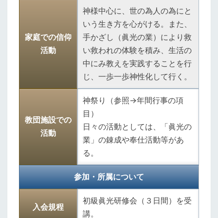
神様中心に、世の為人の為にと
いう生き方を心がける。また、
家庭での信仰
手かざし（眞光の業）により救
活動
い救われの体験を積み、生活の
中にみ教えを実践することを行
じ、一歩一歩神性化して行く。
神祭り（参照→年間行事の項
目）
教団施設での
日々の活動としては、「眞光の
活動
業」の錬成や奉仕活動等があ
る。
参加・所属について
初級眞光研修会（３日間）を受
入会規程
講。