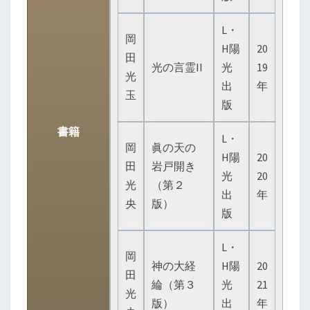
L・
岡
H陽
20
田
光の言霊II
光
19
光
出
年
玉
版
書籍
L・
岡
眞の天の
H陽
20
田
岩戸開き
光
20
光
（第２
出
年
央
版）
版
L・
岡
神の大経
H陽
20
田
綸（第３
光
21
光
版）
出
年