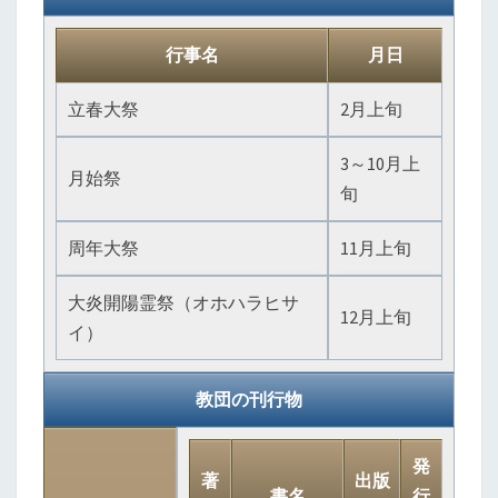
行事名
月日
立春大祭
2月上旬
3～10月上
月始祭
旬
周年大祭
11月上旬
大炎開陽霊祭（オホハラヒサ
12月上旬
イ）
教団の刊行物
発
著
出版
書名
行