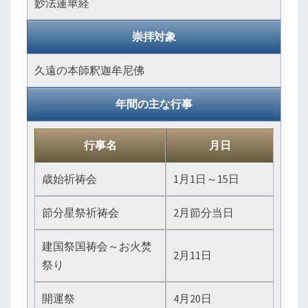
妙法蓮華経
崇拝対象
久遠の本師釈迦牟尼佛
年間の主な行事
行事名
月日
歳始祈祷会
1月1日～15日
節分星祭祈祷会
2月節分当日
建国祭国祷会～お火焚
2月11日
祭り
開運祭
4月20日