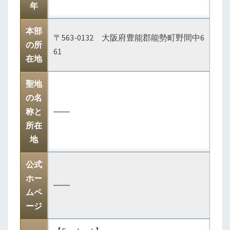
年
本部
〒563-0132 大阪府豊能郡能勢町野間中6
の所
61
在地
聖地
の名
称と
――
所在
地
公式
ホー
――
ムペ
ージ