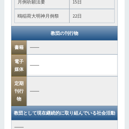
月例祈願法要
15日
鴎稲荷大明神月例祭
22日
教団の刊行物
書籍
――
電子
――
媒体
定期
刊行
――
物
教団として現在継続的に取り組んでいる社会活動
――