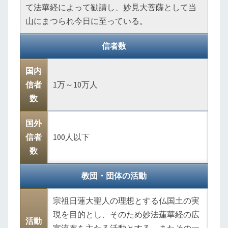
て法華経によって勧請し、妙見大菩薩として当
山にまつられ今日に至っている。
信者数
国内
信者
1万～10万人
数
国外
信者
100人以下
数
教団・団体の活動
宗祖日蓮大聖人の理想とする仏国土の実
現を目的とし、そのため妙法蓮華経の広
活動