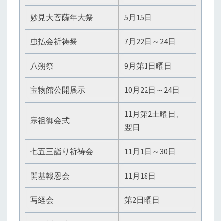
妙見大菩薩年大祭
5月15日
虫払会祈祷祭
7月22日～24日
八朔祭
9月第1日曜日
宝物館公開展示
10月22日～24日
11月第2土曜日、
宗祖御会式
翌日
七五三詣り祈祷会
11月1日～30日
開基報恩会
11月18日
写経会
第2日曜日