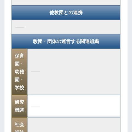
他教団との連携
――
教団・団体の運営する関連組織
保育
園・
幼稚
――
園・
学校
研究
――
機関
社会