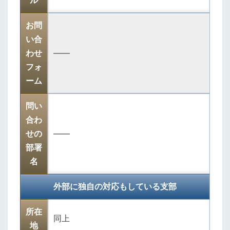
ル
お問
い合
わせ
――
フォ
ーム
問い
合わ
せの
――
部署
名
外部に独自の対応もしている支部
所在
同上
地