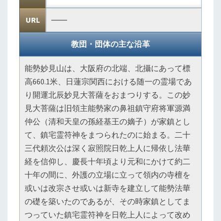
URL
――
教団・団体の主な沿革
能勢妙見山は、大阪府の北端、北攝にあって標
高660.1米、日蓮宗関西における随一の霊場であ
り開運北辰妙見大菩薩をおまつりする。この妙
見大菩薩は旧領主能勢家の鼻祖鎮守府将軍源満
仲公（清和天皇の孫経基王の嫡子）が家鎮とし
て、鎮宅霊符神をまつられたのに始まる。二十
三代頼次公は深く寂照院日乾上人に帰依し法華
経を信仰し、慶長十年頃より元和にかけて約二
十年の間に、外護の立場に立って領内の寺檀を
或いは改宗させ或いは新寺を建立して能勢法華
の礎を築いたのであるが、その時家鎮としてま
つっていた鎮宅霊符神を日乾上人によって改め