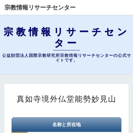
宗教情報リサーチセンター
宗教情報リサーチセン
ター
公益財団法人国際宗教研究所宗教情報リサーチセンターの公式サ
イトです。
真
真如寺境外仏堂能勢妙見山
如
寺
境
外
名称と所在地
仏