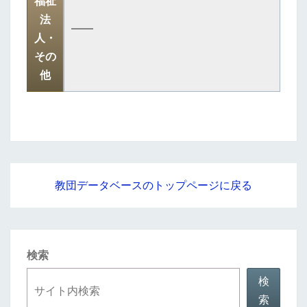
福祉
法
――
人・
その
他
教団データベースのトップページに戻る
検索
検
索