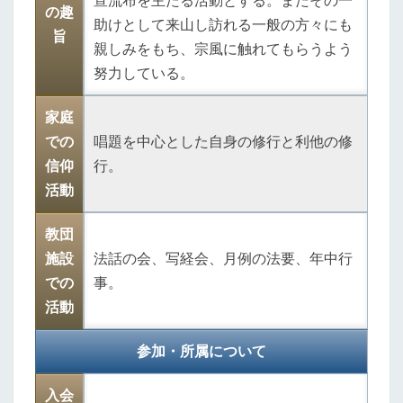
宣流布を主たる活動とする。またその一
の趣
助けとして来山し訪れる一般の方々にも
旨
親しみをもち、宗風に触れてもらうよう
努力している。
家庭
での
唱題を中心とした自身の修行と利他の修
信仰
行。
活動
教団
施設
法話の会、写経会、月例の法要、年中行
での
事。
活動
参加・所属について
入会