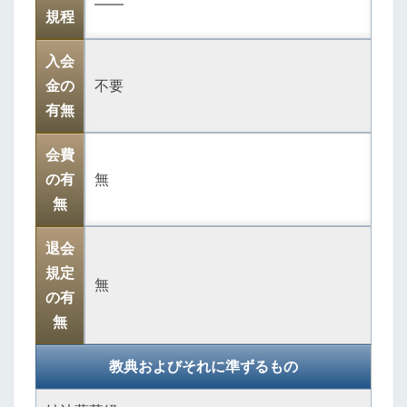
――
規程
入会
金の
不要
有無
会費
の有
無
無
退会
規定
無
の有
無
教典およびそれに準ずるもの