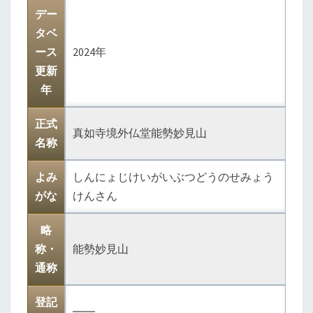
デー
堂
タベ
能
ース
2024年
勢
更新
妙
年
見
山
正式
真如寺境外仏堂能勢妙見山
名称
よみ
しんにょじけいがいぶつどうのせみょう
がな
けんさん
略
称・
能勢妙見山
通称
登記
――