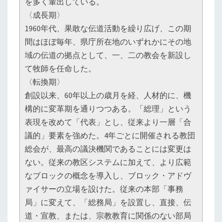
を多く輩出している。
〈成長期〉
1960年代、果敢な伝道活動を繰り広げ、この期
間はほぼ毎年、県庁所在地のいずれかにその地
域の伝道の拠点として、一、二の教会を新設し
て牧師を任命した。
〈転換期〉
創設以来、60年以上の歳月を経、人材的に、機
構的に変革期を通りつつある。「総理」という
表現を改めて「代表」とし、従来より一層「合
議的」要素を強めた。4年ごとに開催される教団
総会が、最高の議決機関であることには変更は
ない。従来の教区システムに加えて、より広範
なブロックの概念を導入し、ブロック・アドヴ
ァイサーの立場を設けた。従来の本部「事務
局」に変えて、「総務局」を設置し、直接、伝
道・宣教、または、宗教教育に関係のない部局