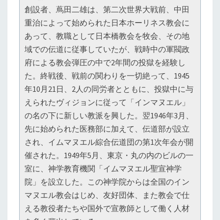
創設者、蔦田二雄は、第二次世界大戦前、中田
重治によって始められた日本ホーリネス教会に
あって、教職として日本橋教会を牧会、その地
域での伝道に従事していたが、戦時中の軍閥政
府による教会弾圧の中で2年間の投獄を経験し
た。終戦後、戦前の関わりを一切絶って、1945
年10月21日、2人の同労者とともに、投獄中に与
えられたヴィジョンに従って「インマヌエル」
の名の下に新しい教派を興した。翌1946年3月、
先に始められた医務部に加えて、伝道部が設立
され、イムマヌエル綜合伝道団の第1次年会が開
催された。1949年5月、東京・丸の内のビルの一
室に、神学教育機関「イムマヌエル聖宣神学
院」を設立した。この神学院からは全国のイン
マヌエル教会はじめ、友好団体、また教会で仕
える教役者たちや国外で宣教師として働く人材