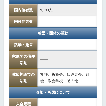
国内信者数
9,793人
国外信者数
――
教団・団体の活動
活動の趣旨
――
家庭での信仰
――
活動
教団施設での
礼拝、祈祷会、伝道集会、組
活動
会、教会学校、その他
参加・所属について
入会規程
――