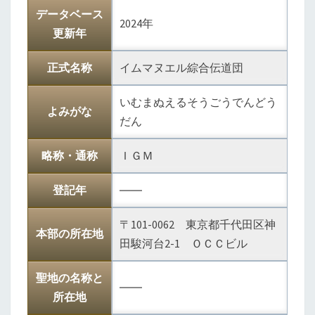
データベース
綜
2024年
更新年
合
伝
正式名称
イムマヌエル綜合伝道団
道
団
いむまぬえるそうごうでんどう
よみがな
だん
略称・通称
ＩＧＭ
登記年
――
〒101-0062 東京都千代田区神
本部の所在地
田駿河台2-1 ＯＣＣビル
聖地の名称と
――
所在地