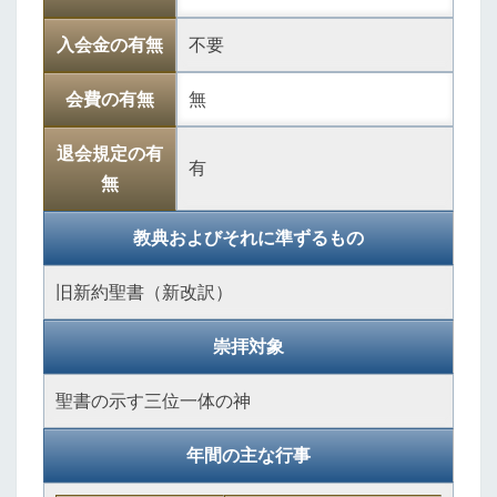
入会金の有無
不要
会費の有無
無
退会規定の有
有
無
教典およびそれに準ずるもの
旧新約聖書（新改訳）
崇拝対象
聖書の示す三位一体の神
年間の主な行事