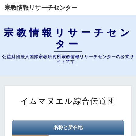
宗教情報リサーチセンター
宗教情報リサーチセン
ター
公益財団法人国際宗教研究所宗教情報リサーチセンターの公式サ
イトです。
イ
イムマヌエル綜合伝道団
ム
マ
ヌ
エ
名称と所在地
ル