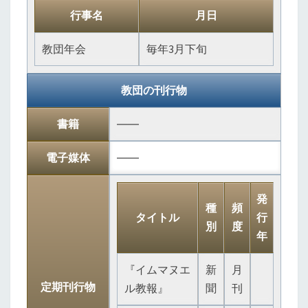
行事名
月日
教団年会
毎年3月下旬
教団の刊行物
書籍
――
電子媒体
――
発
種
頻
タイトル
行
別
度
年
『イムマヌエ
新
月
定期刊行物
ル教報』
聞
刊