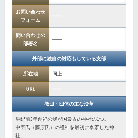
お問い合わせ
――
フォーム
問い合わせの
――
部署名
外部に独自の対応もしている支部
所在地
同上
URL
――
教団・団体の主な沿革
皇紀前3年創祀の我が国最古の神社の1つ。
中臣氏（藤原氏）の祖神を最初に奉斎した神
社。