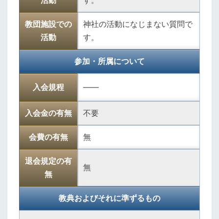
活動
す。
教団施設での
神社の活動になじまない質問で
活動
す。
参加・所属について
入会規程
――
入会金の有無
不要
会費の有無
無
退会規定の有
無
無
教典およびそれに準ずるもの