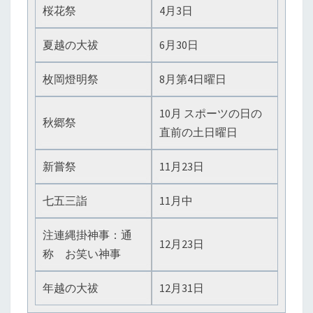
桜花祭
4月3日
夏越の大祓
6月30日
枚岡燈明祭
8月第4日曜日
10月 スポーツの日の
秋郷祭
直前の土日曜日
新嘗祭
11月23日
七五三詣
11月中
注連縄掛神事：通
12月23日
称 お笑い神事
年越の大祓
12月31日