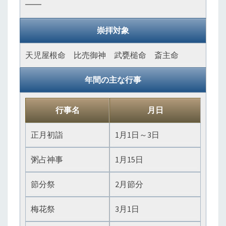
――
崇拝対象
天児屋根命 比売御神 武甕槌命 斎主命
年間の主な行事
行事名
月日
正月初詣
1月1日～3日
粥占神事
1月15日
節分祭
2月節分
梅花祭
3月1日