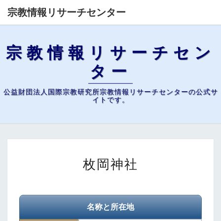
宗教情報リサーチセンター
宗教情報リサーチセン
ター
公益財団法人国際宗教研究所宗教情報リサーチセンターの公式サ
イトです。
枚
枚岡神社
岡
神
社
名称と所在地