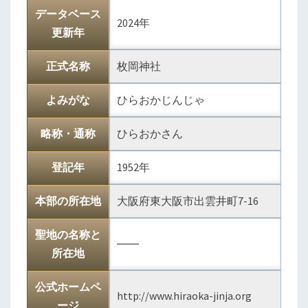
データベース
2024年
更新年
正式名称
枚岡神社
よみがな
ひらおかじんじゃ
略称・通称
ひらおかさん
登記年
1952年
本部の所在地
大阪府東大阪市出雲井町7-16
聖地の名称と
――
所在地
公式ホームペ
http://www.hiraoka-jinja.org
ージ