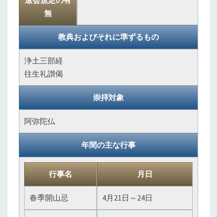
退会規定の有
無
教典およびそれに準ずるもの
浄土三部経
往生礼讃偈
崇拝対象
阿弥陀仏
年間の主な行事
行事名
月日
春季開山忌
4月21日～24日