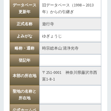
データベース
旧データベース（1998～2013
更新年
年）からの引継ぎ
正式名称
遊行寺
よみがな
ゆぎょうじ
略称・通称
時宗総本山 清浄光寺
登記年
〒251-0001 神奈川県藤沢市西
本部の所在地
富1-8-1
聖地の名称と
所在地
公式ホームペ