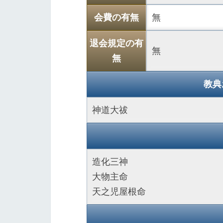
会費の有無
無
退会規定の有
無
無
教典
神道大祓
造化三神
大物主命
天之児屋根命