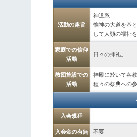
神道系
活動の趣旨
惟神の大道を基
して人類の福祉
家庭での信仰
日々の拝礼。
活動
教団施設での
神殿に於いて各
活動
種々の祭典への
入会規程
入会金の有無
不要