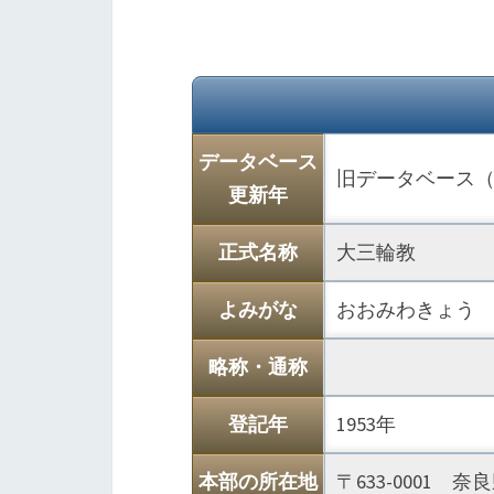
データベース
旧データベース（1
更新年
正式名称
大三輪教
よみがな
おおみわきょう
略称・通称
登記年
1953年
本部の所在地
〒633-0001 