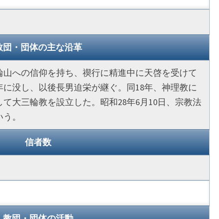
教団・団体の主な沿革
輪山への信仰を持ち、禊行に精進中に天啓を受けて
2年に没し、以後長男迫栄が継ぐ。同18年、神理教に
して大三輪教を設立した。昭和28年6月10日、宗教法
いう。
信者数
教団・団体の活動