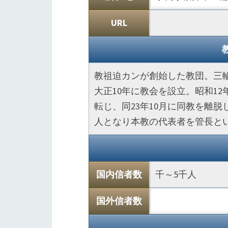
URL
教祖迫カンが創始した教団。三
大正10年に教会を設立。昭和1
転じ、同23年10月に同教を離脱
人となり本教の代表者を管長と
国内信者数
千～5千人
国外信者数