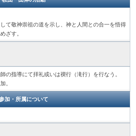
として敬神崇祖の道を示し、神と人間との合一を悟得
をめざす。
教師の指導にて拝礼或いは禊行（滝行）を行なう。
参加。
参加・所属について