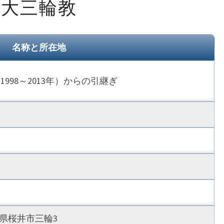
大三輪教
三
輪
教
名称と所在地
998～2013年）からの引継ぎ
奈良県桜井市三輪3