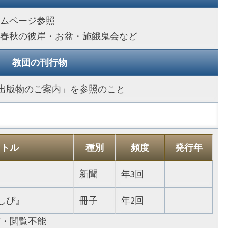
ームページ参照
、春秋の彼岸・お盆・施餓鬼会など
教団の刊行物
出版物のご案内」を参照のこと
イトル
種別
頻度
発行年
新聞
年3回
しび』
冊子
年2回
布・閲覧不能