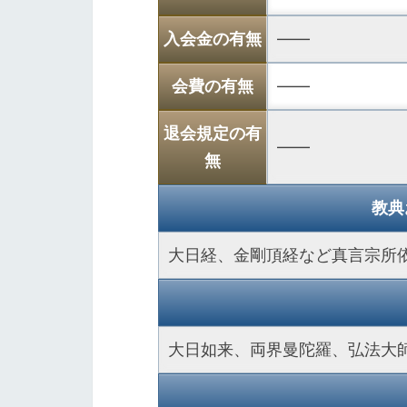
入会金の有無
――
会費の有無
――
退会規定の有
――
無
教典
大日経、金剛頂経など真言宗所
大日如来、両界曼陀羅、弘法大