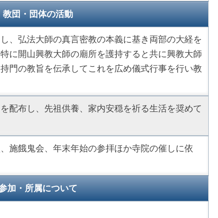
教団・団体の活動
とし、弘法大師の真言密教の本義に基き両部の大経を
、特に開山興教大師の廟所を護持すると共に興教大師
加持門の教旨を伝承してこれを広め儀式行事を行い教
」を配布し、先祖供養、家内安穏を祈る生活を奨めて
盆、施餓鬼会、年末年始の参拝ほか寺院の催しに依
参加・所属について