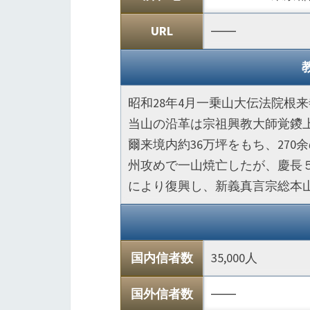
URL
――
昭和28年4月一乗山大伝法院根
当山の沿革は宗祖興教大師覚鑁上
爾来境内約36万坪をもち、27
州攻めで一山焼亡したが、慶長
により復興し、新義真言宗総本
国内信者数
35,000人
国外信者数
――