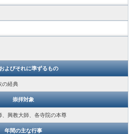
およびそれに準ずるもの
依の経典
崇拝対象
師、興教大師、各寺院の本尊
年間の主な行事