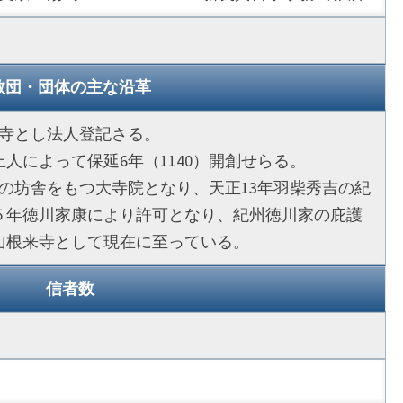
教団・団体の主な沿革
来寺とし法人登記さる。
人によって保延6年（1140）開創せらる。
0余の坊舎をもつ大寺院となり、天正13年羽柴秀吉の紀
５年徳川家康により許可となり、紀州徳川家の庇護
山根来寺として現在に至っている。
信者数