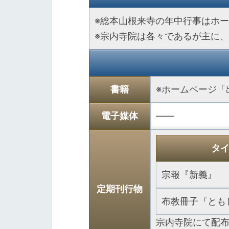
※総本山根来寺の年中行事はホ
※宗内寺院は各々であるが主に
書籍
※ホームページ「
電子媒体
――
タ
宗報『新義』
定期刊行物
布教冊子『とも
宗内寺院にて配