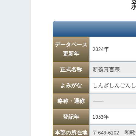
データベース
2024年
更新年
正式名称
新義真言宗
よみがな
しんぎしんごん
略称・通称
――
登記年
1953年
本部の所在地
〒649-6202 