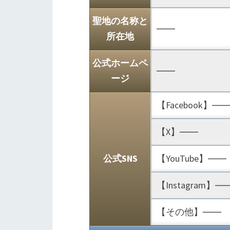
聖地の名称と
――
所在地
公式ホームペ
――
ージ
【Facebook】―
【X】――
公式SNS
【YouTube】――
【Instagram】―
【その他】――