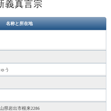
新義真言宗
義
真
言
名称と所在地
宗
しゅう
和歌山県岩出市根来2286