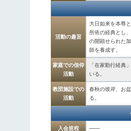
大日如来を本尊
所依の経典とし
活動の趣旨
の開顕せられた
師を養成す。
家庭での信仰
「在家勤行経典
活動
いる。
教団施設での
春秋の彼岸、お
活動
る。
入会規程
――