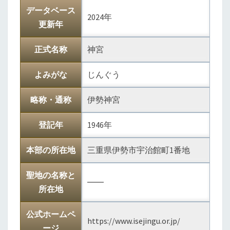
データベース
2024年
更新年
正式名称
神宮
よみがな
じんぐう
略称・通称
伊勢神宮
登記年
1946年
本部の所在地
三重県伊勢市宇治館町1番地
聖地の名称と
――
所在地
公式ホームペ
https://www.isejingu.or.jp/
ージ