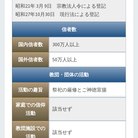
昭和21年 3月 9日 宗教法人令による登記
昭和27年10月30日 現行法による登記
信者数
国内信者数
300万人以上
国外信者数
50万人以上
教団・団体の活動
活動の趣旨
祭祀の厳修とご神徳宣揚
家庭での信仰
該当せず
活動
教団施設での
該当せず
活動