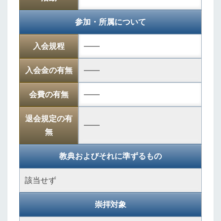
参加・所属について
入会規程
――
入会金の有無
――
会費の有無
――
退会規定の有
――
無
教典およびそれに準ずるもの
該当せず
崇拝対象