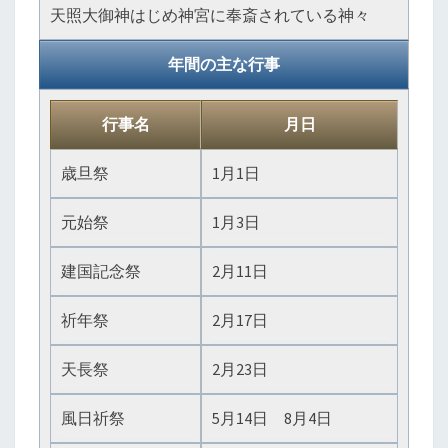
天照大御神はじめ神宮に奉斎されている神々
年間の主な行事
行事名
月日
歳旦祭
1月1日
元始祭
1月3日
建国記念祭
2月11日
祈年祭
2月17日
天長祭
2月23日
風日祈祭
5月14日 8月4日