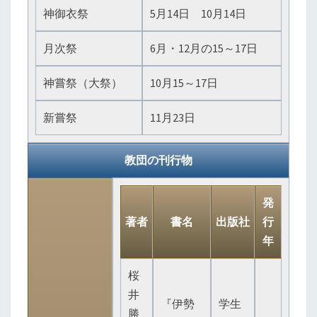
神御衣祭
5月14日 10月14日
月次祭
6月・12月の15～17日
神嘗祭（大祭）
10月15～17日
新嘗祭
11月23日
教団の刊行物
発
著者
書名
出版社
行
年
桜
井
『伊勢
学生
勝