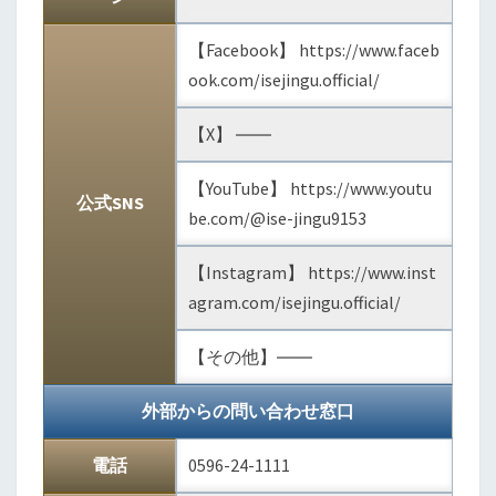
【Facebook】 https://www.faceb
ook.com/isejingu.official/
【X】 ――
【YouTube】 https://www.youtu
公式SNS
be.com/@ise-jingu9153
【Instagram】 https://www.inst
agram.com/isejingu.official/
【その他】――
外部からの問い合わせ窓口
電話
0596-24-1111