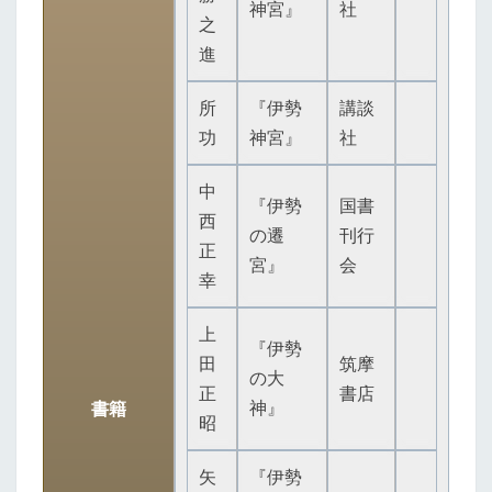
神宮』
社
之
進
所
『伊勢
講談
功
神宮』
社
中
『伊勢
国書
西
の遷
刊行
正
宮』
会
幸
上
『伊勢
田
筑摩
の大
正
書店
神』
書籍
昭
矢
『伊勢