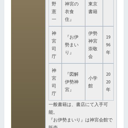
野
神宮の
東京
憲
衣食
書籍
一
住』
神
伊勢
『お伊
19
宮
神宮
勢まい
96
司
崇敬
り』
年
庁
会
神
『図解
20
宮
小学
伊勢神
20
司
館
宮』
年
庁
一般書籍は、書店にて入手可
能。
『お伊勢まいり』は神宮会館で
販売。