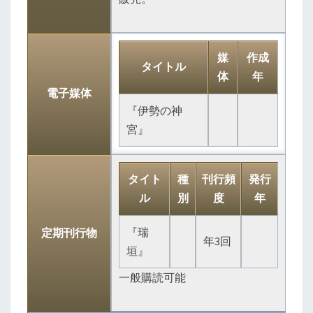
媒
作成
タイトル
体
年
電子媒体
『伊勢の神
宮』
タイト
種
刊行頻
発行
ル
別
度
年
『瑞
定期刊行物
年3回
垣』
一般購読可能