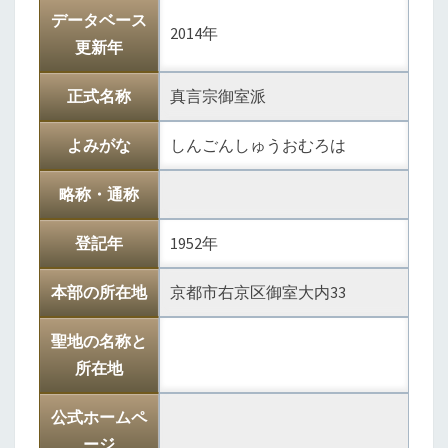
データベース
2014年
更新年
正式名称
真言宗御室派
よみがな
しんごんしゅうおむろは
略称・通称
登記年
1952年
本部の所在地
京都市右京区御室大内33
聖地の名称と
所在地
公式ホームペ
ージ