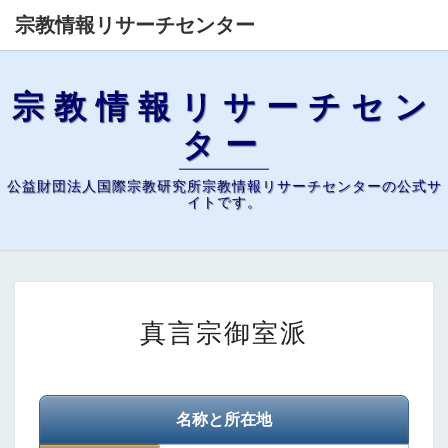
宗教情報リサーチセンター
宗教情報リサーチセン
ター
公益財団法人国際宗教研究所宗教情報リサーチセンターの公式サ
イトです。
真
真言宗御室派
言
宗
御
室
名称と所在地
派