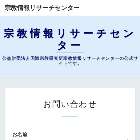
宗教情報リサーチセンター
宗教情報リサーチセン
ター
公益財団法人国際宗教研究所宗教情報リサーチセンターの公式サ
イトです。
お
お問い合わせ
問
い
合
わ
お名前
せ