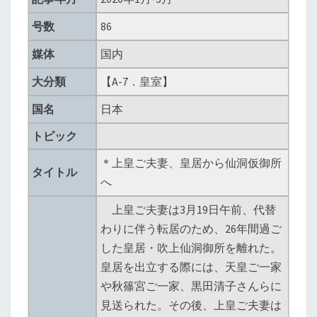
皇
号数
86
居
媒体
国内
か
ら
大分類
【A-7．皇室】
仙
国名
日本
洞
仮
トピック
御
＊上皇ご夫妻、皇居から仙洞仮御所
所
タイトル
へ
へ
上皇ご夫妻は3月19日午前、代替
わりに伴う転居のため、26年間過ご
した皇居・吹上仙洞御所を離れた。
皇居を出立する際には、天皇ご一家
や秋篠宮ご一家、黒田清子さんらに
見送られた。その後、上皇ご夫妻は