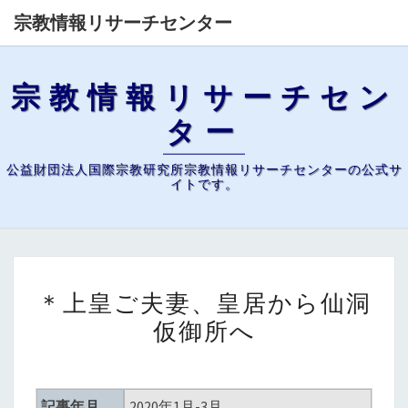
宗教情報リサーチセンター
宗教情報リサーチセン
ター
公益財団法人国際宗教研究所宗教情報リサーチセンターの公式サ
イトです。
＊
＊上皇ご夫妻、皇居から仙洞
上
仮御所へ
皇
ご
夫
妻、
記事年月
2020年1月-3月